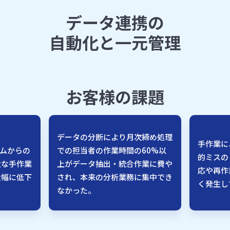
データ連携の
自動化と
一元管理
お客様の課題
、
データの分断により月次締め処理
手作業に
テムからの
での担当者の作業時間の60%以
的ミスの
大な手作業
上がデータ抽出・統合作業に費や
応や再作
大幅に低下
され、本来の分析業務に集中でき
く発生し
なかった。