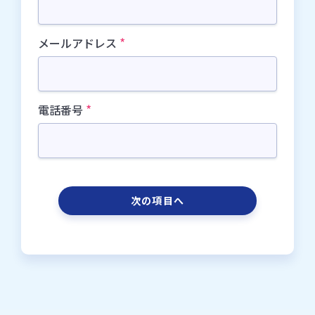
*
メールアドレス
Passwork／ユースケースのご紹介(経理締め処
理の自動化)
*
電話番号
Passworkはシステム間データ連携を自動化し、
経理業務における月次締め処理の効率化を行い
ます。この資料では、freee会計やSalesforce、
Kintoneなど複数システムからデータを収集・
統合する際の課題と、Passworkによる解決方法
を紹介しています。