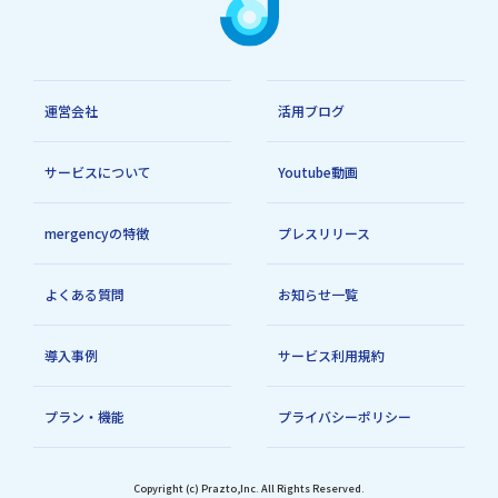
Passwork／ユースケースのご紹介(社員情報管
運営会社
活用ブログ
理業務の効率化)
サービスについて
Youtube動画
Passworkはシステム間データ連携を自動化し、
人事・IT部門における社員情報管理の効率化と
mergencyの特徴
プレスリリース
コスト削減を実現します。SmartHR、Okta、
よくある質問
お知らせ一覧
freee人事労務などの複数システム間でのデータ
連携を自動化し、入退社手続きや権限管理業務
導入事例
サービス利用規約
を効率化する具体的な導入事例を解説していま
プラン・機能
プライバシーポリシー
す。
Copyright (c) Prazto,Inc. All Rights Reserved.