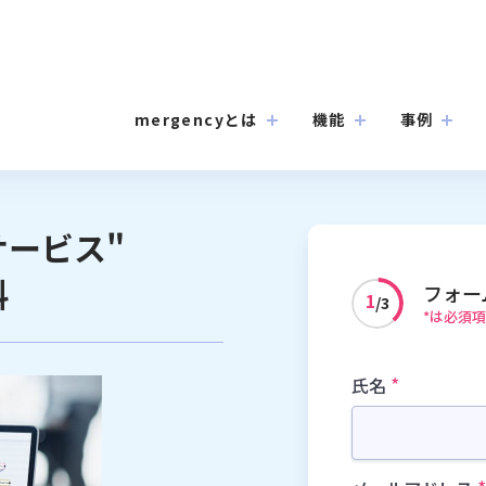
mergencyとは
機能
事例
ジサービス"
料
フォー
1
/3
*は必須
*
氏名